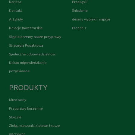
Kariera
Przekąski
Kontakt
Śniadanie
Artykuły
desery wypieki i napoje
Relacje Inwestorskie
French's
Skąd bierzemy nasze przyprawy
Strategia Podatkowa
Społeczna odpowiedzialność
Kakao odpowiedzialnie
pozyskiwane
PRODUKTY
Musztardy
Przyprawy korzenne
Słoiczki
Zioła, mieszanki ziołowe i susze
warzywne