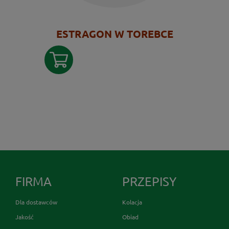
ESTRAGON W TOREBCE
FIRMA
PRZEPISY
Dla dostawców
Kolacja
Jakość
Obiad