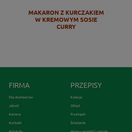
MAKARON Z KURCZAKIEM
W KREMOWYM SOSIE
CURRY
FIRMA
PRZEPISY
Dla dostawców
Kolacja
Jakość
Obiad
Kariera
Przekąski
Kontakt
Śniadanie
Artykuły
desery wypieki i napoje