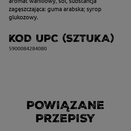
aromat waniliowy, sól, substancja
zagęszczająca: guma arabska; syrop
glukozowy.
KOD UPC (SZTUKA)
5900084284080
POWIĄZANE
PRZEPISY