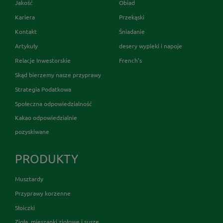
Jakość
Obiad
Kariera
Przekąski
Kontakt
Śniadanie
Artykuły
desery wypieki i napoje
Relacje Inwestorskie
French's
Skąd bierzemy nasze przyprawy
Strategia Podatkowa
Społeczna odpowiedzialność
Kakao odpowiedzialnie
pozyskiwane
PRODUKTY
Musztardy
Przyprawy korzenne
Słoiczki
Zioła, mieszanki ziołowe i susze