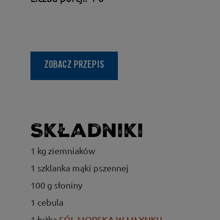
ZOBACZ PRZEPIS
Składniki
1 kg ziemniaków
1 szklanka mąki pszennej
100 g słoniny
1 cebula
1 łyżka
SÓL MORSKA W MŁYNKU