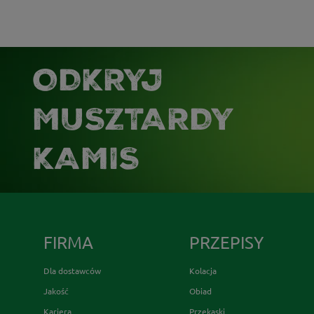
ODKRYJ
MUSZTARDY
KAMIS
FIRMA
PRZEPISY
Dla dostawców
Kolacja
Jakość
Obiad
Kariera
Przekąski