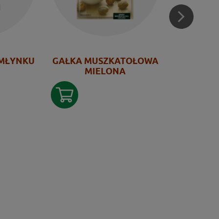
 MŁYNKU
GAŁKA MUSZKATOŁOWA
KMINEK
MIELONA
T