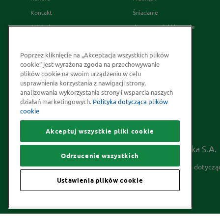
Kontakt
Śniadanie
Artykuły
desery wypieki i napoje
Relacje Inwestorskie
French's
Poprzez kliknięcie na „Akceptacja wszystkich plików
Skąd bierzemy nasze przyprawy
cookie” jest wyrażona zgoda na przechowywanie
Strategia Podatkowa
plików cookie na swoim urządzeniu w celu
usprawnienia korzystania z nawigacji strony,
Społeczna odpowiedzialność
analizowania wykorzystania strony i wsparcia naszych
Kakao odpowiedzialnie
działań marketingowych.
Polityka dotycząca plików
cookie
pozyskiwane
Akceptuj wszystkie pliki cookie
Prawa autorskie © 2026 McCormick Polska S.A.
Odrzucenie wszystkich
Informacje na temat ochrony prywatności
Polityka dotyczą
Ustawienia plików cookie