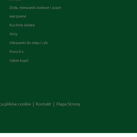
Zioła, mieszanki ziołowe i susze
warzywne
Kuchnie świata
Octy
Mieszanki do mięs i ryb
French's
Gdzie kupić
ca plików cookie
Kontakt
Mapa Strony