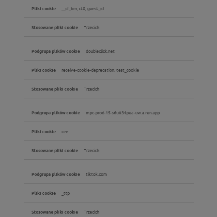
__cf_bm, ct0, guest_id
Trzecich
doubleclick.net
receive-cookie-deprecation, test_cookie
Trzecich
mpc-prod-15-s6uit34pua-uw.a.run.app
cee
Trzecich
tiktok.com
_ttp
Trzecich