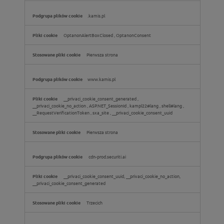
.kamis.pl
OptanonAlertBoxClosed
,
OptanonConsent
Pierwsza strona
www.kamis.pl
__privaci_cookie_consent_generated
,
__privaci_cookie_no_action
,
ASP.NET_SessionId
,
kampl22#lang
,
shell#lang
,
__RequestVerificationToken
,
sxa_site
,
__privaci_cookie_consent_uuid
Pierwsza strona
cdn-prod.securiti.ai
__privaci_cookie_consent_uuid, __privaci_cookie_no_action,
__privaci_cookie_consent_generated
Trzecich