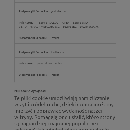
youtube.com
__Secure-ROLLOUT_TOKEN, __Secure-YNID,
VISITOR_PRIVACY_METADATA, YSC, __Secure-YEC, __Secure-xxxxxxx
Trzecich
twitter.com
guest_id, ct0, __cf_bm
Trzecich
Pliki cookie wydajności
Te pliki cookie umożliwiają nam zliczanie
wizyt i źródeł ruchu, dzięki czemu możemy
mierzyć i poprawiać wydajność naszej
witryny. Pomagają one ustalić, które strony
są najbardziej i najmniej popularne i
zobaczyć, jak odwiedzający poruszają się