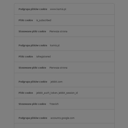
Funkcjonalne
www.kamis.pl
pliki
cookie
is_subscribed
Pierwsza strona
kamis.pl
isRegistered
Pierwsza strona
jebbit.com
jebbit_auth_token, jebbit_session_id
Trzecich
accounts.google.com