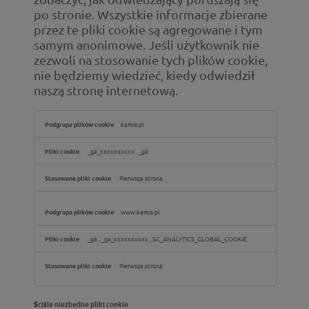
po stronie. Wszystkie informacje zbierane
przez te pliki cookie są agregowane i tym
samym anonimowe. Jeśli użytkownik nie
zezwoli na stosowanie tych plików cookie,
nie będziemy wiedzieć, kiedy odwiedził
naszą stronę internetową.
Pliki
kamis.pl
cookie
wydajności
_ga_xxxxxxxxxx
,
_ga
Pierwsza strona
www.kamis.pl
_ga
,
_ga_xxxxxxxxxx
,
SC_ANALYTICS_GLOBAL_COOKIE
Pierwsza strona
Ściśle niezbędne pliki cookie