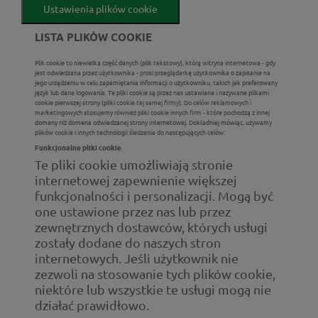
Ustawienia plików cookie
LISTA PLIKÓW COOKIE
Plik cookie to niewielka część danych (plik tekstowy), którą witryna internetowa - gdy
jest odwiedzana przez użytkownika - prosi przeglądarkę użytkownika o zapisanie na
jego urządzeniu w celu zapamiętania informacji o użytkowniku, takich jak preferowany
język lub dane logowania. Te pliki cookie są przez nas ustawiane i nazywane plikami
cookie pierwszej strony (pliki cookie tej samej firmy). Do celów reklamowych i
marketingowych stosujemy również pliki cookie innych firm - które pochodzą z innej
domeny niż domena odwiedzanej strony internetowej. Dokładniej mówiąc, używamy
plików cookie i innych technologii śledzenia do następujących celów:
Funkcjonalne pliki cookie
Te pliki cookie umożliwiają stronie
internetowej zapewnienie większej
funkcjonalności i personalizacji. Mogą być
one ustawione przez nas lub przez
zewnętrznych dostawców, których usługi
zostały dodane do naszych stron
internetowych. Jeśli użytkownik nie
zezwoli na stosowanie tych plików cookie,
niektóre lub wszystkie te usługi mogą nie
działać prawidłowo.