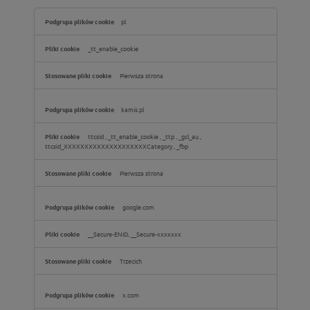
Pliki
pl
cookie
związane
z
_tt_enable_cookie
reklamami
i
ich
Pierwsza strona
odbiorcami
kamis.pl
ttcsid
,
_tt_enable_cookie
,
_ttp
,
_gcl_au
,
ttcsid_XXXXXXXXXXXXXXXXXXXXCategory
,
_fbp
Pierwsza strona
google.com
__Secure-ENID, __Secure-xxxxxxx
Trzecich
x.com