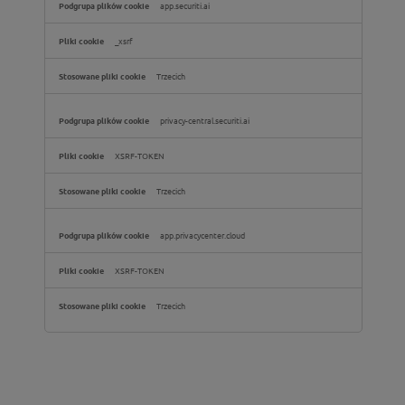
app.securiti.ai
_xsrf
Trzecich
privacy-central.securiti.ai
XSRF-TOKEN
Trzecich
app.privacycenter.cloud
XSRF-TOKEN
Trzecich