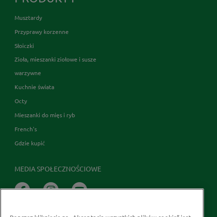
Musztardy
Przyprawy korzenne
Słoiczki
Zioła, mieszanki ziołowe i susze
warzywne
Kuchnie świata
Octy
Mieszanki do mięs i ryb
French's
Gdzie kupić
MEDIA SPOŁECZNOŚCIOWE