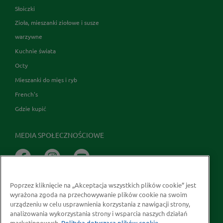
Słoiczki
Zioła, mieszanki ziołowe i susze
warzywne
Kuchnie świata
Octy
Mieszanki do mięs i ryb
French's
Gdzie kupić
MEDIA SPOŁECZNOŚCIOWE
Poprzez kliknięcie na „Akceptacja wszystkich plików cookie” jest
wyrażona zgoda na przechowywanie plików cookie na swoim
urządzeniu w celu usprawnienia korzystania z nawigacji strony,
analizowania wykorzystania strony i wsparcia naszych działań
marketingowych.
Polityka dotycząca plików cookie